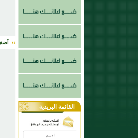
››
أضف
القائمة البريدية